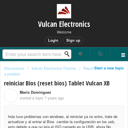
Vulcan Electronics
Welcome
Login
Sign up
Start a new topic
Discussions
Vulcan Electronics Forums
Report
a problem
reiniciar Bios (reset bios) Tablet Vulcan XB
Mario Dominguez
M
started a topic
7 years ago
hola tuve problemas con windows, al reiniciar ya no entro, trate de
actualizar y al entrar al Bios cambie la configuración en los usb,
esto debido a que no leía el ISO cargado en la USB, ahora No